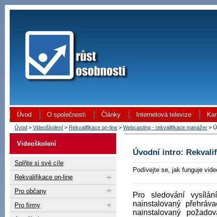
Úvod
O společnosti
Články
Internetová televize
Kar
Úvod
>
Videoškolení
>
Rekvalifikace on-line
>
Webcasting - rekvalifikace manažer
> Úv
Videoškolení
Úvodní intro: Rekvali
Splňte si své cíle
Podívejte se, jak funguje vide
Rekvalifikace on-line
Pro občany
Pro sledování vysílá
nainstalovaný přehráv
Pro firmy
nainstalovaný požado