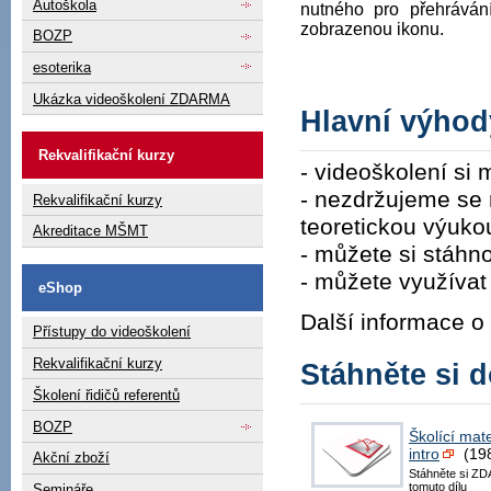
Autoškola
nutného pro přehráván
zobrazenou ikonu.
BOZP
esoterika
Ukázka videoškolení ZDARMA
Hlavní výhod
Rekvalifikační kurzy
- videoškolení si 
- nezdržujeme se 
Rekvalifikační kurzy
teoretickou výuko
Akreditace MŠMT
- můžete si stáhno
- můžete využívat 
eShop
Další informace o
Přístupy do videoškolení
Rekvalifikační kurzy
Stáhněte si 
Školení řidičů referentů
BOZP
Školící mate
intro
(19
Akční zboží
Stáhněte si ZD
tomuto dílu
Semináře