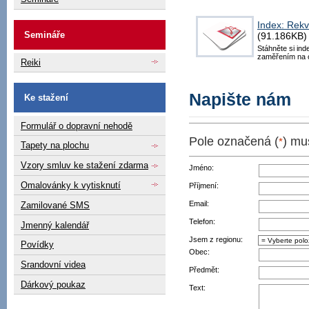
Index: Rekv
Semináře
(91.186KB)
Stáhněte si ind
zaměřením na 
Reiki
Napište nám
Ke stažení
Formulář o dopravní nehodě
Pole označená (
) mus
*
Tapety na plochu
Vzory smluv ke stažení zdarma
Jméno:
Omalovánky k vytisknutí
Příjmení:
Email:
Zamilované SMS
Telefon:
Jmenný kalendář
Jsem z regionu:
Povídky
Obec:
Srandovní videa
Předmět:
Dárkový poukaz
Text: