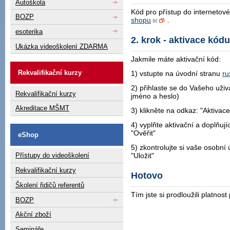
Autoškola
Kód pro přístup do internetov
BOZP
shopu
.
esoterika
2. krok - aktivace kódu
Ukázka videoškolení ZDARMA
Jakmile máte aktivační kód:
Rekvalifikační kurzy
1) vstupte na úvodní stranu
ru
2) přihlaste se do Vašeho uživa
Rekvalifikační kurzy
jméno a heslo)
Akreditace MŠMT
3) klikněte na odkaz: "Aktivac
4) vyplňte aktivační a doplňují
"Ověřit"
eShop
5) zkontrolujte si vaše osobní 
"Uložit"
Přístupy do videoškolení
Rekvalifikační kurzy
Hotovo
Školení řidičů referentů
Tím jste si prodloužili platnost
BOZP
Akční zboží
Semináře