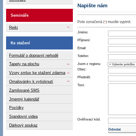
Napište nám
Semináře
Pole označená (
) musíte vyplnit.
*
Reiki
Jméno:
Příjmení:
Ke stažení
Email:
Formulář o dopravní nehodě
Telefon:
Tapety na plochu
Jsem z regionu:
Obec:
Vzory smluv ke stažení zdarma
Předmět:
Omalovánky k vytisknutí
Text:
Zamilované SMS
Jmenný kalendář
Povídky
Srandovní videa
Ověřovací kód:
Dárkový poukaz