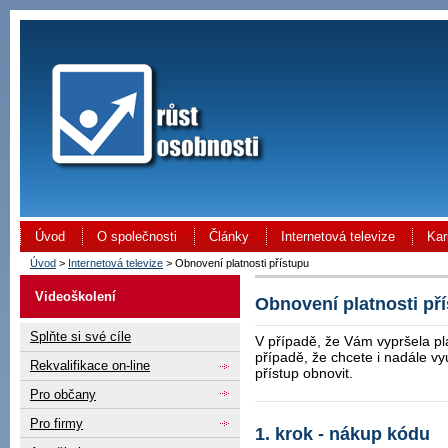
Úvod
O společnosti
Články
Internetová televize
Kar
Úvod
>
Internetová televize
> Obnovení platnosti přístupu
Videoškolení
Obnovení platnosti př
Splňte si své cíle
V případě, že Vám vypršela pla
případě, že chcete i nadále vyu
Rekvalifikace on-line
přístup obnovit.
Pro občany
Pro firmy
1. krok - nákup kódu