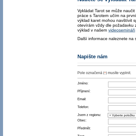
Vykládat Tarot se může naučit
práce s Tarotem učím na prv
výklad karet mohou navštívit s
otevírám vždy dle požadavku 
výklad v našem
videosemináři
Další informace naleznete na
Napište nám
Pole označená (
) musíte vyplnit.
*
Jméno:
Příjmení:
Email:
Telefon:
Jsem z regionu:
Obec:
Předmět: