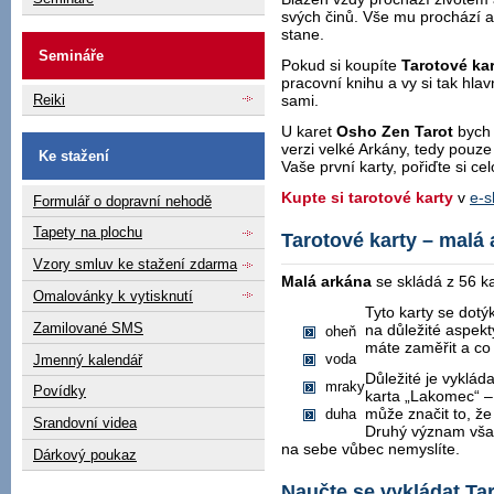
svých činů. Vše mu prochází 
stane.
Semináře
Pokud si koupíte
Tarotové kar
pracovní knihu a vy si tak hlav
Reiki
sami.
U karet
Osho Zen Tarot
bych 
verzi velké Arkány, tedy pouze
Ke stažení
Vaše první karty, pořiďte si ce
Kupte si
tarotové karty
v
e-
Formulář o dopravní nehodě
Tapety na plochu
Tarotové karty – malá
Vzory smluv ke stažení zdarma
Malá arkána
se skládá z 56 k
Omalovánky k vytisknutí
Tyto karty se dotý
Zamilované SMS
na důležité aspekt
oheň
máte zaměřit a co 
voda
Jmenný kalendář
Důležité je vyklád
mraky
Povídky
karta „Lakomec“ – 
může značit to, že
duha
Srandovní videa
Druhý význam vša
na sebe vůbec nemyslíte.
Dárkový poukaz
Naučte se vykládat Ta