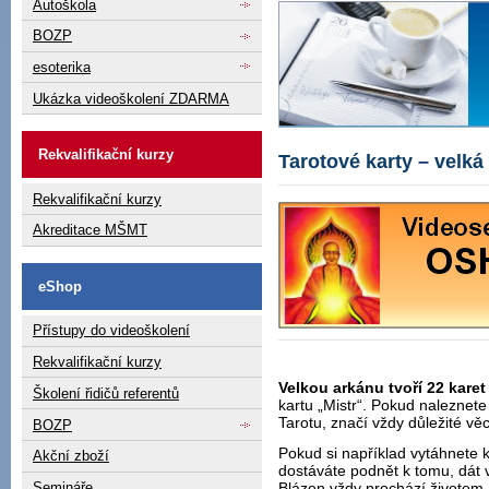
Autoškola
BOZP
esoterika
Ukázka videoškolení ZDARMA
Rekvalifikační kurzy
Tarotové karty – velká
Rekvalifikační kurzy
Akreditace MŠMT
eShop
Přístupy do videoškolení
Rekvalifikační kurzy
Velkou arkánu tvoří 22 karet
Školení řidičů referentů
kartu „Mistr“. Pokud naleznete 
Tarotu, značí vždy důležité věc
BOZP
Pokud si například vytáhnete k
Akční zboží
dostáváte podnět k tomu, dát
Blázen vždy prochází životem 
Semináře