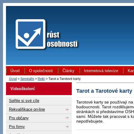
Úvod
O společnosti
Články
Internetová televize
Kar
Úvod
>
Semináře
>
Reiki
> Tarot a Tarotové karty
Videoškolení
Tarot a Tarotové karty
Splňte si své cíle
Tarotové karty se používají na 
budoucnosti. Tarot rozdělujem
Rekvalifikace on-line
stránkách si představíme OSH
sami. Můžete tak pracovat s k
Pro občany
nepotřebujete.
Pro firmy