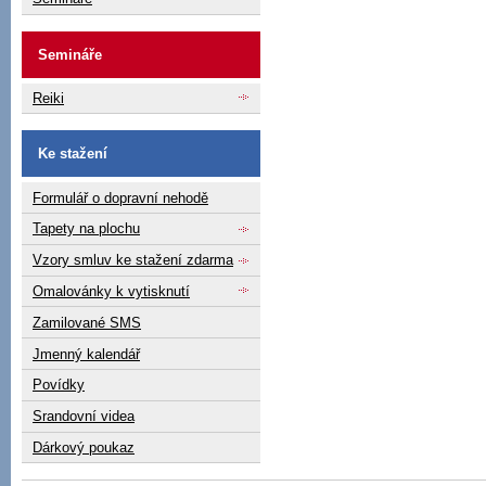
Semináře
Reiki
Ke stažení
Formulář o dopravní nehodě
Tapety na plochu
Vzory smluv ke stažení zdarma
Omalovánky k vytisknutí
Zamilované SMS
Jmenný kalendář
Povídky
Srandovní videa
Dárkový poukaz