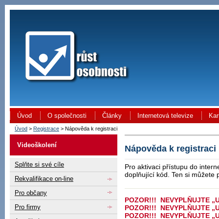
Úvod
O společnosti
Články
Internetová televize
Kar
Úvod
>
Registrace
> Nápověda k registraci
Videoškolení
Nápověda k registraci
Splňte si své cíle
Pro aktivaci přístupu do intern
doplňující kód. Ten si můžete 
Rekvalifikace on-line
Pro občany
POZOR!!!
NEVYPLŇUJTE
„U
Pro firmy
POZOR!!!
NEVYPLŇUJTE
„U
POZOR!!!
NEVYPLŇUJTE
„U