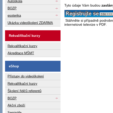
Autoškola
Tyto údaje Vám budou
zaslán
BOZP
esoterika
Stáhněte si případně podrob
Ukázka videoškolení ZDARMA
internetové televize v PDF.
Rekvalifikační kurzy
Rekvalifikační kurzy
Akreditace MŠMT
eShop
Přístupy do videoškolení
Rekvalifikační kurzy
Školení řidičů referentů
BOZP
Akční zboží
Semináře