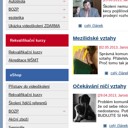
[15.06.2013, Ja
Autoškola
Školení nemus
BOZP
kecy pojišťov
prodejní rozh
esoterika
celý článek
Ukázka videoškolení ZDARMA
Mezilidské vztahy
Rekvalifikační kurzy
[02.05.2013, Jaros
Rekvalifikační kurzy
Správná komuni
vztahy. Přátelst
Akreditace MŠMT
Proč tomu tak j
celý článe
eShop
Očekávání ničí vztahy
Přístupy do videoškolení
Rekvalifikační kurzy
[29.04.2013, Jaros
Problém komunik
Školení řidičů referentů
že od sebe něco 
nedostanou. Pot
BOZP
BUDUJTE SI H
Akční zboží
celý článek
Semináře