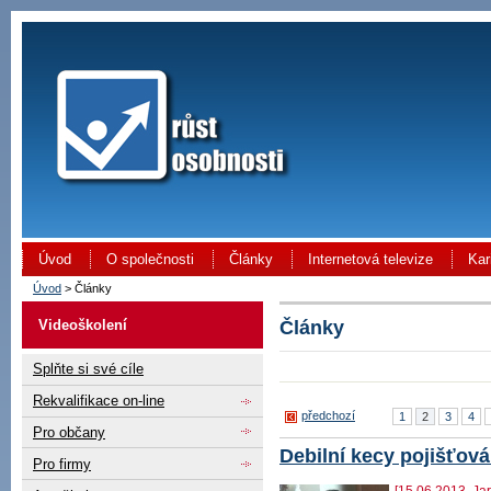
Úvod
O společnosti
Články
Internetová televize
Kar
Úvod
> Články
Články
Videoškolení
Splňte si své cíle
Rekvalifikace on-line
předchozí
1
2
3
4
Pro občany
Debilní kecy pojišťov
Pro firmy