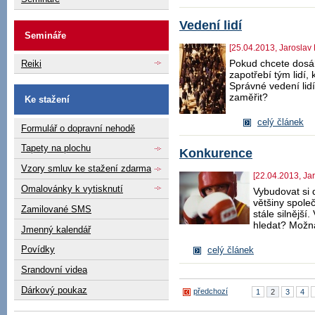
Vedení lidí
Semináře
[25.04.2013, Jaroslav
Pokud chcete dosáh
Reiki
zapotřebí tým lidí,
Správné vedení lid
zaměřit?
Ke stažení
celý článek
Formulář o dopravní nehodě
Tapety na plochu
Konkurence
Vzory smluv ke stažení zdarma
[22.04.2013, Ja
Omalovánky k vytisknutí
Vybudovat si 
většiny společ
Zamilované SMS
stále silnější
hledat? Možná
Jmenný kalendář
Povídky
celý článek
Srandovní videa
Dárkový poukaz
předchozí
1
2
3
4