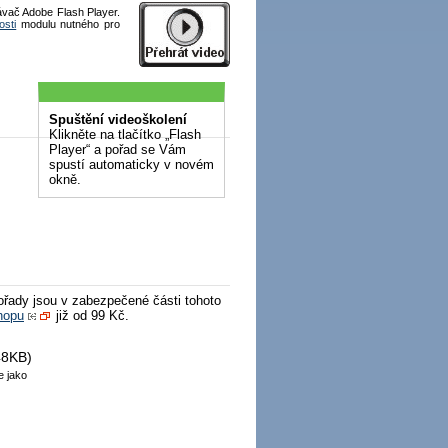
ávač Adobe Flash Player.
osti
modulu nutného pro
Spuštění videoškolení
Klikněte na tlačítko „Flash
Player“ a pořad se Vám
spustí automaticky v novém
okně.
ořady jsou v zabezpečené části tohoto
hopu
již od 99 Kč.
48KB)
e jako