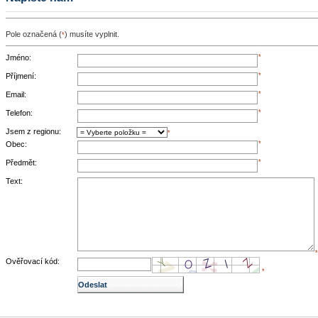
Pole označená (
) musíte vyplnit.
*
Jméno:
*
Příjmení:
*
Email:
*
Telefon:
*
Jsem z regionu:
*
Obec:
*
Předmět:
*
Text:
*
Ověřovací kód:
*