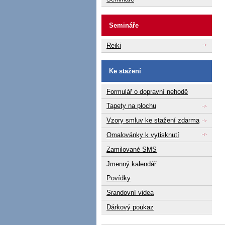
Semináře
Reiki
Ke stažení
Formulář o dopravní nehodě
Tapety na plochu
Vzory smluv ke stažení zdarma
Omalovánky k vytisknutí
Zamilované SMS
Jmenný kalendář
Povídky
Srandovní videa
Dárkový poukaz