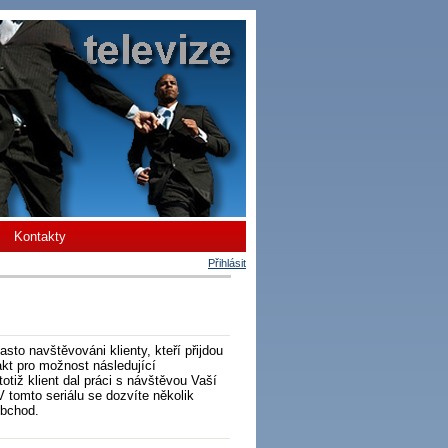
Kontakty
Přihlásit
sto navštěvováni klienty, kteří přijdou
akt pro možnost následující
tiž klient dal práci s návštěvou Vaší
 tomto seriálu se dozvíte několik
obchod.