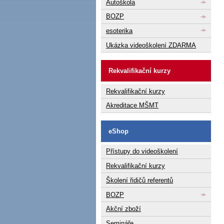
Autoškola
BOZP
esoterika
Ukázka videoškolení ZDARMA
Rekvalifikační kurzy
Rekvalifikační kurzy
Akreditace MŠMT
eShop
Přístupy do videoškolení
Rekvalifikační kurzy
Školení řidičů referentů
BOZP
Akční zboží
Semináře