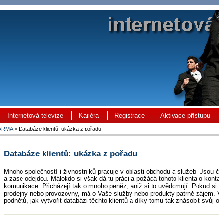
Internetová televize
Kariéra
Registrace
Aktivace přístupu
DARMA
> Databáze klientů: ukázka z pořadu
Databáze klientů: ukázka z pořadu
Mnoho společností i živnostníků pracuje v oblasti obchodu a služeb. Jsou ča
a zase odejdou. Málokdo si však dá tu práci a požádá tohoto klienta o kont
komunikace. Přicházejí tak o mnoho peněz, aniž si to uvědomují. Pokud si to
prodejny nebo provozovny, má o Vaše služby nebo produkty patrně zájem. V
podnětů, jak vytvořit databázi těchto klientů a díky tomu tak znásobit svůj 