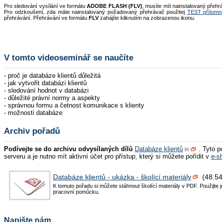
Pro sledování vysílání ve formátu
ADOBE FLASH (FLV)
, musíte mít nainstalovaný přehr
Pro odzkoušení, zda máte nainstalovaný požadovaný přehrávač použitej
TEST přítomn
přehrávání. Přehrávání ve formátu
FLV
zahájíte kliknutím na zobrazenou ikonu.
V tomto videoseminář se naučíte
- proč je databáze klientů důležitá
- jak vytvořit databázi klientů
- sledování hodnot v databázi
- důležité právní normy a aspekty
- správnou formu a četnost komunikace s klienty
- možnosti databáze
Archiv pořadů
Podívejte se do archivu odvysílaných dílů
Databáze klientů
. Tyto p
serveru a je nutno mít aktivní účet pro přístup, který si můžete pořídit v
e-s
Databáze klientů - ukázka - školící materiály
(48.5
K tomuto pořadu si můžete stáhnout školící materiály v PDF. Použijte j
pracovní pomůcku.
Napište nám