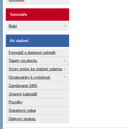
Semináře
Reiki
Ke stažení
Formulář o dopravní nehodě
Tapety na plochu
Vzory smluv ke stažení zdarma
Omalovánky k vytisknutí
Zamilované SMS
Jmenný kalendář
Povídky
Srandovní videa
Dárkový poukaz