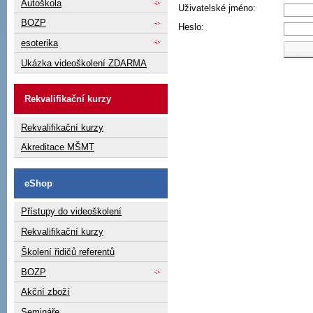
Autoškola
Uživatelské jméno:
BOZP
Heslo:
esoterika
Ukázka videoškolení ZDARMA
Rekvalifikační kurzy
Rekvalifikační kurzy
Akreditace MŠMT
eShop
Přístupy do videoškolení
Rekvalifikační kurzy
Školení řidičů referentů
BOZP
Akční zboží
Semináře