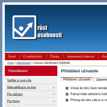
Úvod
O společnosti
Články
Internetová televize
Kar
Úvod
>
Videoškolení
> Ukázka videoškolení ZDARMA
Přihlášení uživatele
Videoškolení
Přihlášení uživatele
Zapome
Splňte si své cíle
Rekvalifikace on-line
Vstup do této části nemát
Pokud máte aktivační kó
Pro občany
Přístup do této sekce si 
Pro firmy