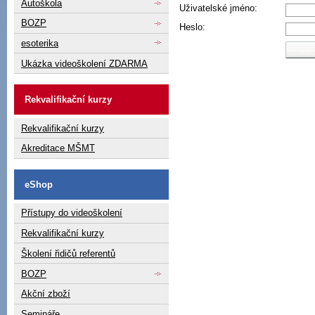
Autoškola
Uživatelské jméno:
BOZP
Heslo:
esoterika
Ukázka videoškolení ZDARMA
Rekvalifikační kurzy
Rekvalifikační kurzy
Akreditace MŠMT
eShop
Přístupy do videoškolení
Rekvalifikační kurzy
Školení řidičů referentů
BOZP
Akční zboží
Semináře