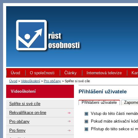
Úvod
O společnosti
Články
Internetová televize
Kar
Úvod
>
Videoškolení
>
Pro občany
> Splňte si své cíle
Přihlášení uživatele
Videoškolení
Přihlášení uživatele
Zapome
Splňte si své cíle
Rekvalifikace on-line
Vstup do této části nemát
Pokud máte aktivační kó
Pro občany
Přístup do této sekce si 
Pro firmy