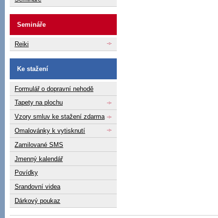
Semináře
Reiki
Ke stažení
Formulář o dopravní nehodě
Tapety na plochu
Vzory smluv ke stažení zdarma
Omalovánky k vytisknutí
Zamilované SMS
Jmenný kalendář
Povídky
Srandovní videa
Dárkový poukaz