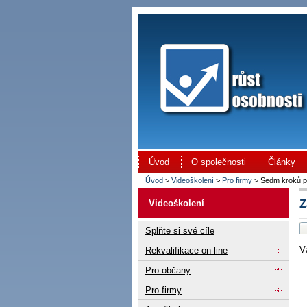
Úvod
O společnosti
Články
Úvod
>
Videoškolení
>
Pro firmy
> Sedm kroků p
Z
Videoškolení
Splňte si své cíle
V
Rekvalifikace on-line
Pro občany
Pro firmy