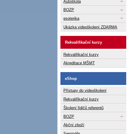
Autoškola
BOZP
esoterika
Ukázka videoškolení ZDARMA
Rekvalifikační kurzy
Rekvalifikační kurzy
Akreditace MŠMT
eShop
Přístupy do videoškolení
Rekvalifikační kurzy
Školení řidičů referentů
BOZP
Akční zboží
Semináře