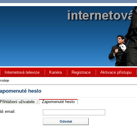
Internetová televize
Kariéra
Registrace
Aktivace přístupu
rodeje
apomenuté heslo
Přihlášení uživatele
Zapomenuté heslo
áš email: