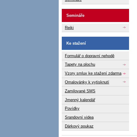
Semináře
Reiki
Ke stažení
Formulář o dopravní nehodě
Tapety na plochu
Vzory smluv ke stažení zdarma
Omalovánky k vytisknutí
Zamilované SMS
Jmenný kalendář
Povídky
Srandovní videa
Dárkový poukaz