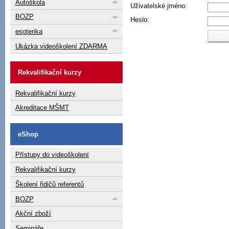
Autoškola
Uživatelské jméno:
BOZP
Heslo:
esoterika
Ukázka videoškolení ZDARMA
Rekvalifikační kurzy
Rekvalifikační kurzy
Akreditace MŠMT
eShop
Přístupy do videoškolení
Rekvalifikační kurzy
Školení řidičů referentů
BOZP
Akční zboží
Semináře