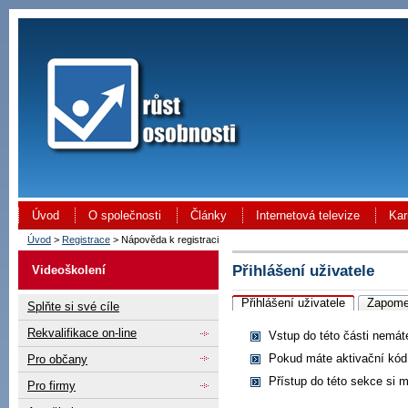
Úvod
O společnosti
Články
Internetová televize
Kar
Úvod
>
Registrace
> Nápověda k registraci
Přihlášení uživatele
Videoškolení
Přihlášení uživatele
Zapome
Splňte si své cíle
Rekvalifikace on-line
Vstup do této části nemát
Pokud máte aktivační kó
Pro občany
Přístup do této sekce si 
Pro firmy