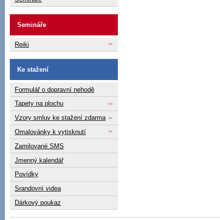
Semináře
Reiki
Ke stažení
Formulář o dopravní nehodě
Tapety na plochu
Vzory smluv ke stažení zdarma
Omalovánky k vytisknutí
Zamilované SMS
Jmenný kalendář
Povídky
Srandovní videa
Dárkový poukaz