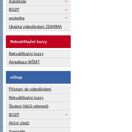
Autoškola
BOZP
esoterika
Ukázka videoškolení ZDARMA
Rekvalifikační kurzy
Rekvalifikační kurzy
Akreditace MŠMT
eShop
Přístupy do videoškolení
Rekvalifikační kurzy
Školení řidičů referentů
BOZP
Akční zboží
Semináře