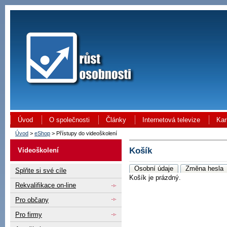
Úvod
O společnosti
Články
Internetová televize
Kar
Úvod
>
eShop
> Přístupy do videoškolení
Košík
Videoškolení
Osobní údaje
Změna hesla
Splňte si své cíle
Košík je prázdný.
Rekvalifikace on-line
Pro občany
Pro firmy