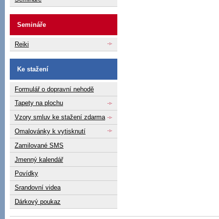
Semináře
Reiki
Ke stažení
Formulář o dopravní nehodě
Tapety na plochu
Vzory smluv ke stažení zdarma
Omalovánky k vytisknutí
Zamilované SMS
Jmenný kalendář
Povídky
Srandovní videa
Dárkový poukaz