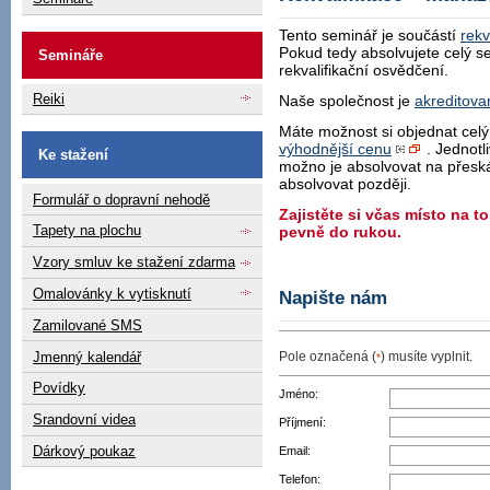
Tento seminář je součástí
rekv
Pokud tedy absolvujete celý se
Semináře
rekvalifikační osvědčení.
Reiki
Naše společnost je
akreditova
Máte možnost si objednat celý 
výhodnější cenu
. Jednotli
Ke stažení
možno je absolvovat na přeská
absolvovat později.
Formulář o dopravní nehodě
Zajistěte si včas místo na t
Tapety na plochu
pevně do rukou.
Vzory smluv ke stažení zdarma
Omalovánky k vytisknutí
Napište nám
Zamilované SMS
Jmenný kalendář
Pole označená (
) musíte vyplnit.
*
Povídky
Jméno:
Srandovní videa
Příjmení:
Dárkový poukaz
Email:
Telefon: