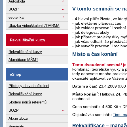
Autoškola
V tomto semináři se n
BOZP
esoterika
- 4 hlavní pilíře života, ve kte
- jak efektivně plánovat čas
Ukázka videoškolení ZDARMA
- jak zvládat pracovní i osobní
- jak delegovat úkoly
- jak připravit projekty díky
Rekvalifikační kurzy
- jak včas odhalit, že přestává
- jak vytvořit pracovní i rodin
Rekvalifikační kurzy
Místo a čas konání
Akreditace MŠMT
Tento dvoudenní seminář je
kombinaci teoretické výuky a p
tedy odnesete mnoho praktický
eShop
okamžitě aplikovat ve Vašem ž
Přístupy do videoškolení
Datum a čas:
23.4.2009 9:00 
Rekvalifikační kurzy
Místo konání:
Hálkova 24, Plz
osobnosti.
Školení řidičů referentů
Cena semináře: 4.500 Kč + D
BOZP
Objednávka semináře
Time m
Akční zboží
Rekvalifikace – manaž
Semináře