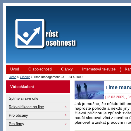
Úvod
O společnosti
Články
Internetová televize
Kar
Úvod
>
Články
> Time management 23. – 24.4.2009
Time mana
Videoškolení
[12.03.2009, , J
Splňte si své cíle
Jak je možné, že někdo během
Rekvalifikace on-line
naprosté pohodě a někdo jiný 
Hlavní příčinou je způsob zvl
Pro občany
naučí sledovat věci z nového ú
plánovat a získat pracovní i r
Pro firmy