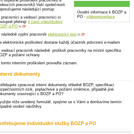
ro úspěšné proškolení pracovníků a
edoucích pracovníků Vaší společnosti
oporučujeme následující postup:
Úvodní informace k BOZP a
PO -
videoprezentace
) pracovníci a vedoucí pracovníci si
ostupně přehrají
4 části videoškolení
OZP a PO
) následně vyplní pracovník
elektronický test
a elektronické proškolení dostane každý účastník potvrzení e-mailem
) vedoucí pracovník následně proškolí pracovníky na místní specifika
OZP a požární ochrany.
 tomto interním proškolení proveďte záznam.
nterní dokumenty
otřebujete zpracovat interní dokumenty ohledně BOZP, specifikaci
ezpečnostních rizik, poplachové a požární směrnice, případně jiné
okumenty související s BOZP a PO?
yužijte níže uvedený formulář, spojíme se s Vámi a domluvíme termín
řípadné osobní návštěvy.
otřebujeme individuální služby BOZP a PO