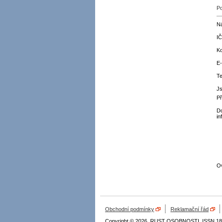
Po
Ná
IČ
Ko
E-
Te
Js
Př
Do
in
Ov
Obchodní podmínky
Reklamační řád
Copyright © 2026, RUST OSOBNOSTI, ISSN 18