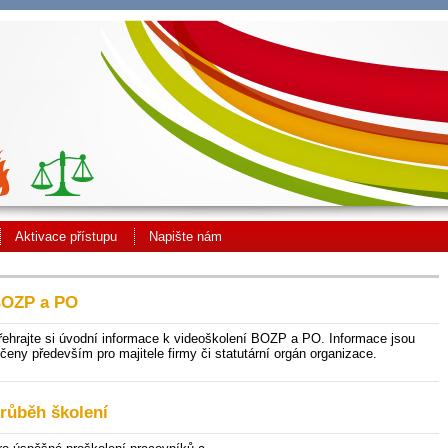
Aktivace přístupu
Napište nám
OZP a PO
řehrajte si úvodní informace k videoškolení BOZP a PO. Informace jsou
rčeny především pro majitele firmy či statutární orgán organizace.
růběh školení