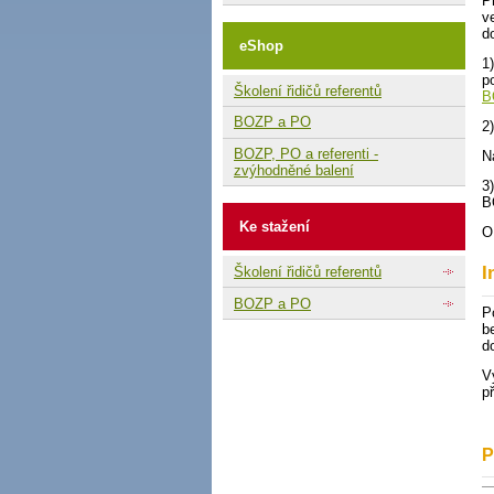
P
v
d
eShop
1
p
Školení řidičů referentů
B
BOZP a PO
2
BOZP, PO a referenti -
N
zvýhodněné balení
3
B
Ke stažení
O
I
Školení řidičů referentů
BOZP a PO
P
b
d
V
p
P