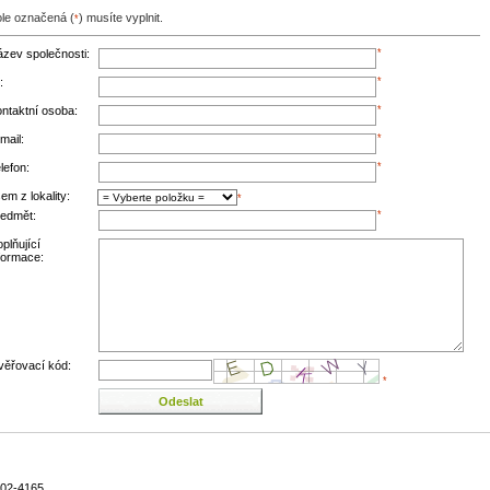
le označená (
) musíte vyplnit.
*
zev společnosti:
*
:
*
ntaktní osoba:
*
mail:
*
lefon:
*
em z lokality:
*
edmět:
*
plňující
formace:
ěřovací kód:
*
02-4165