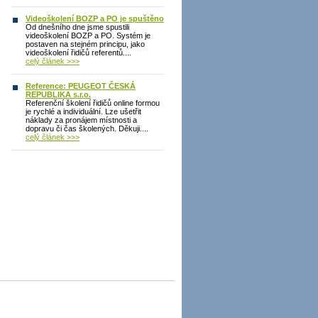
Videoškolení BOZP a PO je spuštěno
Od dnešního dne jsme spustili
videoškolení BOZP a PO. Systém je
postaven na stejném principu, jako
videoškolení řidičů referentů....
celý článek >>>
Reference: PEUGEOT ČESKÁ
REPUBLIKA s.r.o.
Referenční školení řidičů online formou
je rychlé a individuální. Lze ušetřit
náklady za pronájem místnosti a
dopravu či čas školených. Děkuji....
celý článek >>>