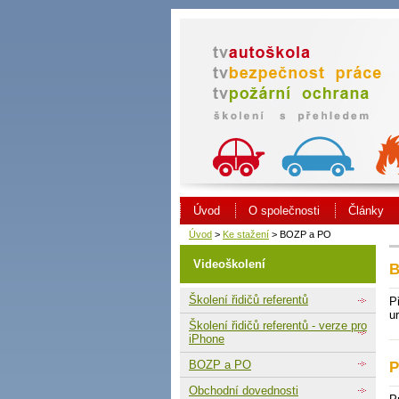
Úvod
O společnosti
Články
Úvod
>
Ke stažení
> BOZP a PO
Videoškolení
B
Školení řidičů referentů
P
u
Školení řidičů referentů - verze pro
iPhone
BOZP a PO
P
Obchodní dovednosti