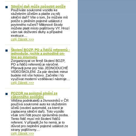
Silniční daň může způsobit potíže
Používáte soukromé vozidlo ke
služebním účelům a platíte za něj
silniční daň? Víte o tom, že můžete mít
potíže s plněním pojistné události z
povinného ručení? Milionové škody
můžete platit místo pojišťovny VY. Hrozí
vám tak doživotní dluhy a případné
exekuce....
celý článek >>>
Školení BOZP, PO a řidičů referentů -
jednoduše, rychle a pohodlně on-
line po internetu
Zorganizovat ve firmě školení BOZP,
PO a řidičů referentů je náročné.
Připravili jsme pro Vás JEDNODUCHÉ
VIDEOŠKOLENÍ. Za pár desítek minut
budete mít vše hotovo. Začněte i Vy
využívat moderní vzdělávací nástroje....
celý článek >>>
POZOR na pojistné plnění ze
zákonného pojištění
Většina podnikatelů a živnostníků v ČR
používá soukromé auto ke služebním
účelů (osobní automobil, za které je
zaplacena silniční daň). Toto vozidlo
však smí řídit pouze oprávněná osoba.
Tento řidič musí mít školení řidičů
referent. V případě,že ho nemá, je to
důvod pro neplnění pojistné události ze
strany pojišťovny....
celý článek >>>