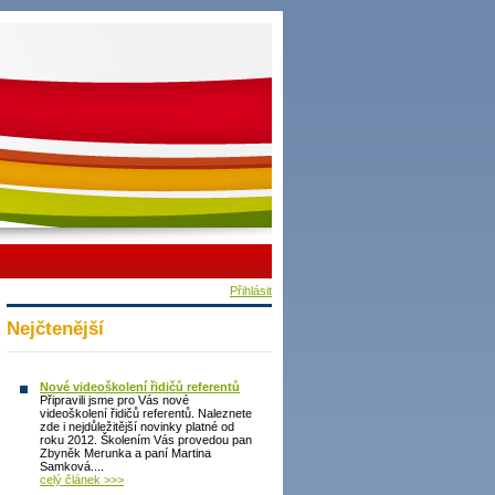
Přihlásit
Nejčtenější
Nové videoškolení řidičů referentů
Připravili jsme pro Vás nové
videoškolení řidičů referentů. Naleznete
zde i nejdůležitější novinky platné od
roku 2012. Školením Vás provedou pan
Zbyněk Merunka a paní Martina
Samková....
celý článek >>>