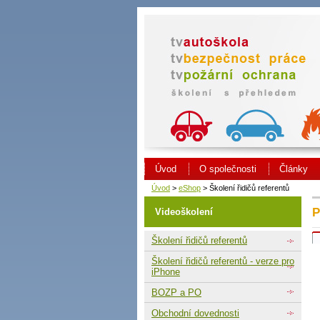
Úvod
O společnosti
Články
Úvod
>
eShop
> Školení řidičů referentů
P
Videoškolení
Školení řidičů referentů
Školení řidičů referentů - verze pro
iPhone
BOZP a PO
Obchodní dovednosti