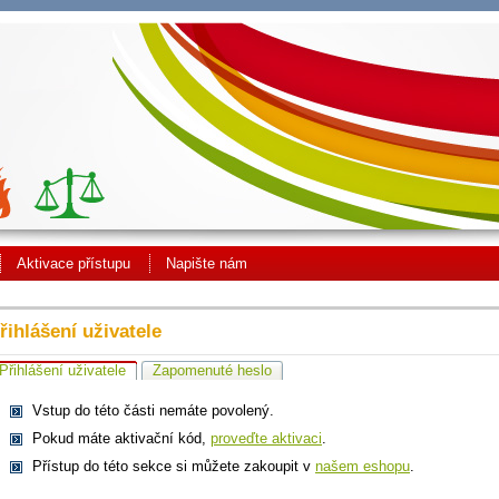
Aktivace přístupu
Napište nám
řihlášení uživatele
Přihlášení uživatele
Zapomenuté heslo
Vstup do této části nemáte povolený.
Pokud máte aktivační kód,
proveďte aktivaci
.
Přístup do této sekce si můžete zakoupit v
našem eshopu
.