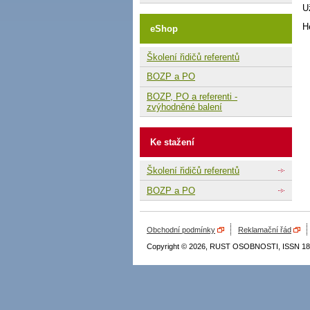
U
H
eShop
Školení řidičů referentů
BOZP a PO
BOZP, PO a referenti -
zvýhodněné balení
Ke stažení
Školení řidičů referentů
BOZP a PO
Obchodní podmínky
Reklamační řád
Copyright © 2026, RUST OSOBNOSTI, ISSN 18